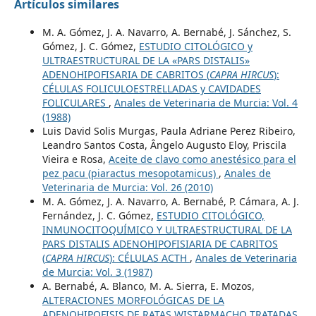
Artículos similares
M. A. Gómez, J. A. Navarro, A. Bernabé, J. Sánchez, S.
Gómez, J. C. Gómez,
ESTUDIO CITOLÓGICO y
ULTRAESTRUCTURAL DE LA «PARS DISTALIS»
ADENOHIPOFISARIA DE CABRITOS (
CAPRA HIRCUS
):
CÉLULAS FOLICULOESTRELLADAS y CAVIDADES
FOLICULARES
,
Anales de Veterinaria de Murcia: Vol. 4
(1988)
Luis David Solis Murgas, Paula Adriane Perez Ribeiro,
Leandro Santos Costa, Ângelo Augusto Eloy, Priscila
Vieira e Rosa,
Aceite de clavo como anestésico para el
pez pacu (piaractus mesopotamicus)
,
Anales de
Veterinaria de Murcia: Vol. 26 (2010)
M. A. Gómez, J. A. Navarro, A. Bernabé, P. Cámara, A. J.
Fernández, J. C. Gómez,
ESTUDIO CITOLÓGICO,
INMUNOCITOQUÍMICO Y ULTRAESTRUCTURAL DE LA
PARS DISTALIS ADENOHIPOFISIARIA DE CABRITOS
(
CAPRA HIRCUS
): CÉLULAS ACTH
,
Anales de Veterinaria
de Murcia: Vol. 3 (1987)
A. Bernabé, A. Blanco, M. A. Sierra, E. Mozos,
ALTERACIONES MORFOLÓGICAS DE LA
ADENOHIPOFISIS DE RATAS WISTARMACHO TRATADAS