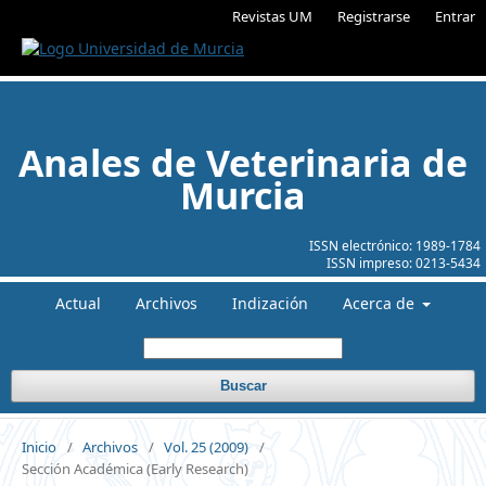
Revistas UM
Registrarse
Entrar
Anales de Veterinaria de
Murcia
ISSN electrónico:
1989-1784
ISSN impreso:
0213-5434
Actual
Archivos
Indización
Acerca de
Buscar
Inicio
/
Archivos
/
Vol. 25 (2009)
/
Sección Académica (Early Research)