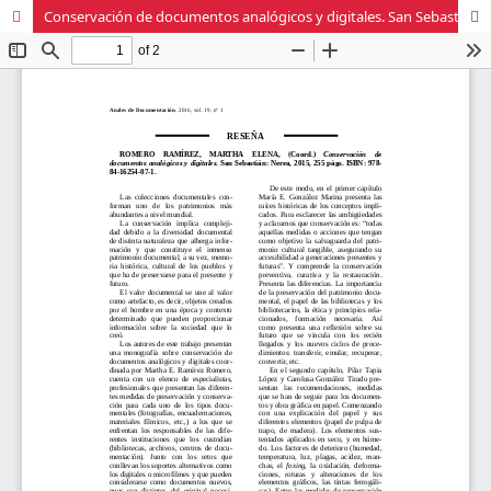
Conservación de documentos analógicos y digitales. San Sebastián: Nerea, 2015