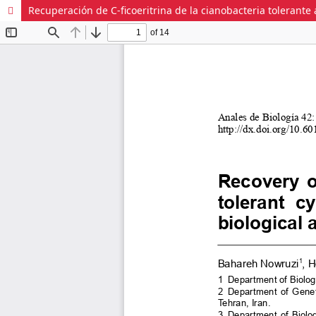
Recuperación de C-ficoeritrina de la cianobacteria tolerante 