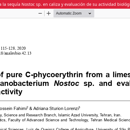
a la sequía Nostoc sp. en caliza y evaluación de su actividad biológ