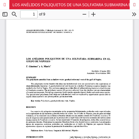
LOS ANÉLIDOS POLIQUETOS DE UNA SOLFATARA SUBMARINA EN EL GOLFO DE NÁPOLES