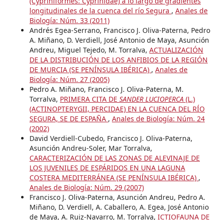
(Cypriniformes: Cyprinidae) a lo largo de gradientes
longitudinales de la cuenca del río Segura
,
Anales de
Biología: Núm. 33 (2011)
Andrés Egea-Serrano, Francisco J. Oliva-Paterna, Pedro
A. Miñano, D. Verdiell, José Antonio de Maya, Asunción
Andreu, Miguel Tejedo, M. Torralva,
ACTUALIZACIÓN
DE LA DISTRIBUCIÓN DE LOS ANFIBIOS DE LA REGIÓN
DE MURCIA (SE PENÍNSULA IBÉRICA)
,
Anales de
Biología: Núm. 27 (2005)
Pedro A. Miñano, Francisco J. Oliva-Paterna, M.
Torralva,
PRIMERA CITA DE
SANDER LUCIOPERCA
(L.)
(ACTINOPTERYGII, PERCIDAE) EN LA CUENCA DEL RÍO
SEGURA, SE DE ESPAÑA
,
Anales de Biología: Núm. 24
(2002)
David Verdiell-Cubedo, Francisco J. Oliva-Paterna,
Asunción Andreu-Soler, Mar Torralva,
CARACTERIZACIÓN DE LAS ZONAS DE ALEVINAJE DE
LOS JUVENILES DE ESPÁRIDOS EN UNA LAGUNA
COSTERA MEDITERRÁNEA (SE PENÍNSULA IBÉRICA)
,
Anales de Biología: Núm. 29 (2007)
Francisco J. Oliva-Paterna, Asunción Andreu, Pedro A.
Miñano, D. Verdiell, A. Caballero, A. Egea, José Antonio
de Maya, A. Ruiz-Navarro, M. Torralva,
ICTIOFAUNA DE