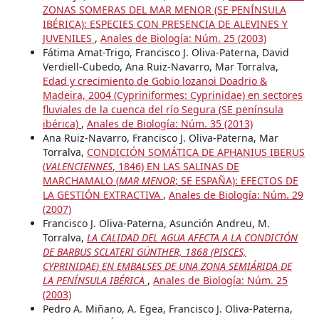
ZONAS SOMERAS DEL MAR MENOR (SE PENÍNSULA
IBÉRICA): ESPECIES CON PRESENCIA DE ALEVINES Y
JUVENILES
,
Anales de Biología: Núm. 25 (2003)
Fátima Amat-Trigo, Francisco J. Oliva-Paterna, David
Verdiell-Cubedo, Ana Ruiz-Navarro, Mar Torralva,
Edad y crecimiento de Gobio lozanoi Doadrio &
Madeira, 2004 (Cypriniformes: Cyprinidae) en sectores
fluviales de la cuenca del río Segura (SE península
ibérica)
,
Anales de Biología: Núm. 35 (2013)
Ana Ruiz-Navarro, Francisco J. Oliva-Paterna, Mar
Torralva,
CONDICIÓN SOMÁTICA DE APHANIUS IBERUS
(
VALENCIENNES
, 1846) EN LAS SALINAS DE
MARCHAMALO (
MAR MENOR
; SE ESPAÑA): EFECTOS DE
LA GESTIÓN EXTRACTIVA
,
Anales de Biología: Núm. 29
(2007)
Francisco J. Oliva-Paterna, Asunción Andreu, M.
Torralva,
LA CALIDAD DEL AGUA AFECTA A LA CONDICIÓN
DE BARBUS SCLATERI GÜNTHER, 1868 (PISCES,
CYPRINIDAE) EN EMBALSES DE UNA ZONA SEMIÁRIDA DE
LA PENÍNSULA IBÉRICA
,
Anales de Biología: Núm. 25
(2003)
Pedro A. Miñano, A. Egea, Francisco J. Oliva-Paterna,