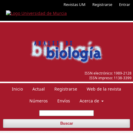
Revistas UM
Registrarse
Entrar
ISSN electrónico:
1989-2128
ISSN impreso:
1138-3399
Inicio
Actual
Registrarse
Web de la revista
Números
Envíos
Acerca de
Buscar