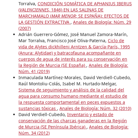
Torralva,
CONDICIÓN SOMÁTICA DE APHANIUS IBERUS
(
VALENCIENNES
, 1846) EN LAS SALINAS DE
MARCHAMALO (
MAR MENOR
; SE ESPAÑA): EFECTOS DE
LA GESTIÓN EXTRACTIVA
,
Anales de Biología: Núm. 29
(2007)
Adrián Guerrero-Gómez, José Manuel Zamora-Marín,
Mar Torralva, Francisco José Oliva-Paterna,
Ciclo de
vida de Alytes dickhilleni Arntzen & García-París, 1995
(Anura: Alytidae) y batracofauna acompañante en
cuerpos de agua de interés para su conservación en
la Región de Murcia (SE España)
,
Anales de Biología:
Núm. 41 (2019)
Inmaculada Martínez-Morales, David Verdiell-Cubedo,
Raúl Montoliu-Colás, Isabel M. Hurtado-Melgar,
Sistema de seguimiento y análisis de la calidad del
agua para consumo humano mediante el estudio de
la respuesta comportamental en peces expuestos a
sustancias tóxicas
,
Anales de Biología: Núm. 32 (2010)
David Verdiell-Cubedo,
Inventario y estado de
conservación de las charcas ganaderas en la Región
de Murcia (SE Península Ibérica)
,
Anales de Biología:
Núm. 34 (2012)