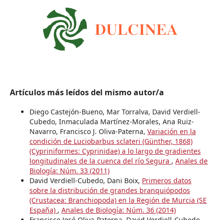
Artículos más leídos del mismo autor/a
Diego Castejón-Bueno, Mar Torralva, David Verdiell-
Cubedo, Inmaculada Martínez-Morales, Ana Ruiz-
Navarro, Francisco J. Oliva-Paterna,
Variación en la
condición de Luciobarbus sclateri (Günther, 1868)
(Cypriniformes: Cyprinidae) a lo largo de gradientes
longitudinales de la cuenca del río Segura
,
Anales de
Biología: Núm. 33 (2011)
David Verdiell-Cubedo, Dani Boix,
Primeros datos
sobre la distribución de grandes branquiópodos
(Crustacea: Branchiopoda) en la Región de Murcia (SE
España)
,
Anales de Biología: Núm. 36 (2014)
Francisco José Oliva-Paterna, David Verdiell-Cubedo,