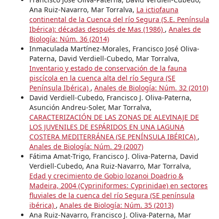
Ana Ruiz-Navarro, Mar Torralva,
La ictiofauna
continental de la Cuenca del río Segura (S.E. Península
Ibérica): décadas después de Mas (1986)
,
Anales de
Biología: Núm. 36 (2014)
Inmaculada Martínez-Morales, Francisco José Oliva-
Paterna, David Verdiell-Cubedo, Mar Torralva,
Inventario y estado de conservación de la fauna
piscícola en la cuenca alta del río Segura (SE
Península Ibérica)
,
Anales de Biología: Núm. 32 (2010)
David Verdiell-Cubedo, Francisco J. Oliva-Paterna,
Asunción Andreu-Soler, Mar Torralva,
CARACTERIZACIÓN DE LAS ZONAS DE ALEVINAJE DE
LOS JUVENILES DE ESPÁRIDOS EN UNA LAGUNA
COSTERA MEDITERRÁNEA (SE PENÍNSULA IBÉRICA)
,
Anales de Biología: Núm. 29 (2007)
Fátima Amat-Trigo, Francisco J. Oliva-Paterna, David
Verdiell-Cubedo, Ana Ruiz-Navarro, Mar Torralva,
Edad y crecimiento de Gobio lozanoi Doadrio &
Madeira, 2004 (Cypriniformes: Cyprinidae) en sectores
fluviales de la cuenca del río Segura (SE península
ibérica)
,
Anales de Biología: Núm. 35 (2013)
Ana Ruiz-Navarro, Francisco J. Oliva-Paterna, Mar