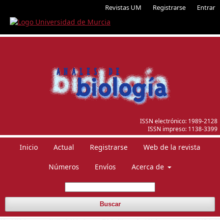
Revistas UM
Registrarse
Entrar
ISSN electrónico:
1989-2128
ISSN impreso:
1138-3399
Inicio
Actual
Registrarse
Web de la revista
Números
Envíos
Acerca de
Buscar