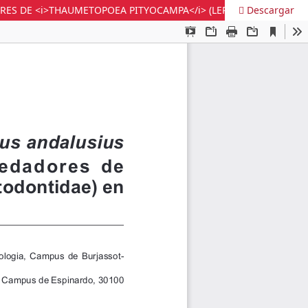
Descargar
<i>THYREONOTUS CORSICUS CORSICUS Y STEROPLEURUS ANDALUSIUS</i> (ORTHOPTERA, TETTIGONIIDAE) COMO DEPREDADORES DE <i>THAUMETOPOEA PITYOCAMPA</i> (LEPIDOPTERA, NOTODONTIDAE) EN EL NOROESTE DE VALENCIA (ESPAÑA)