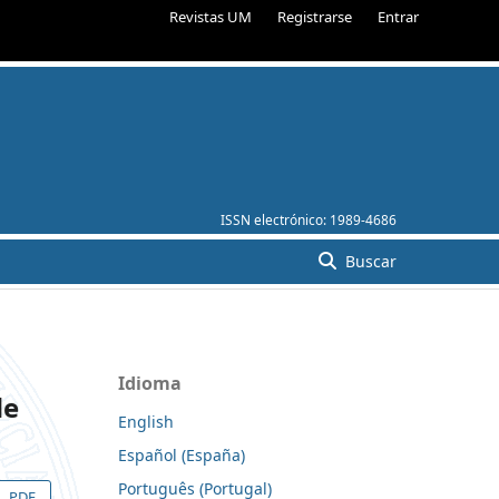
Revistas UM
Registrarse
Entrar
ISSN electrónico:
1989-4686
Buscar
Idioma
de
English
Español (España)
Português (Portugal)
PDF