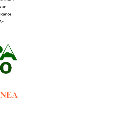
o un
alcance
lor