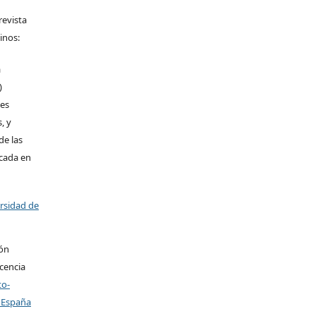
revista
inos:
a
)
les
, y
de las
icada en
ersidad de
ión
icencia
to-
 España