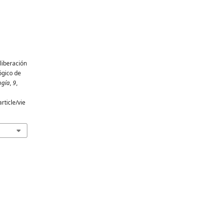
 liberación
ógico de
ogía
,
9
,
rticle/vie