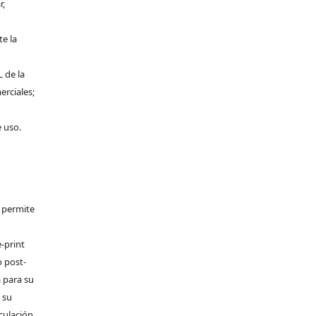
r,
te la
L de la
erciales;
e uso.
e permite
-print
o post-
 para su
 su
rculación