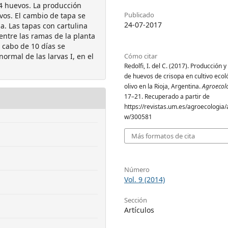
44 huevos. La producción
Publicado
vos. El cambio de tapa se
24-07-2017
a. Las tapas con cartulina
ntre las ramas de la planta
 cabo de 10 días se
Cómo citar
ormal de las larvas I, en el
Redolfi, I. del C. (2017). Producción y
de huevos de crisopa en cultivo ecol
olivo en la Rioja, Argentina.
Agroecol
17–21. Recuperado a partir de
https://revistas.um.es/agroecologia/a
w/300581
Más formatos de cita
Número
Vol. 9 (2014)
Sección
Artículos