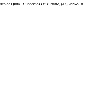
órico de Quito .
Cuadernos De Turismo
, (43), 499–518.