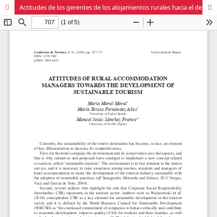
Actitudes de los gerentes de los alojamientos rurales hacia el desarrollo de un turismo sostenible