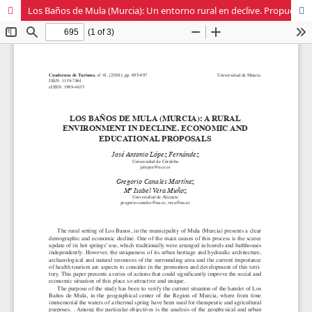
Los Baños de Mula (Murcia): Un entorno rural en declive. Propuestas patrimoniales y didácticas