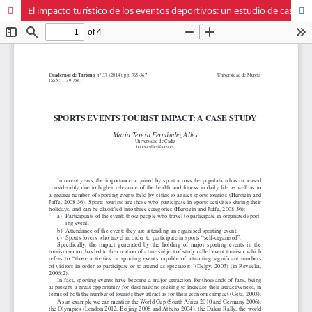
El impacto turístico de los eventos deportivos: un estudio de caso