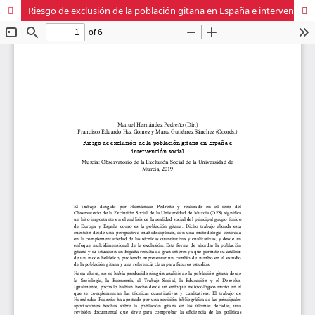
Riesgo de exclusión de la población gitana en España e intervención social