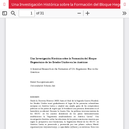
Una Investigación Histórica sobre la Formación del Bloque Hegemónico de los Estados Unidos en las Américas