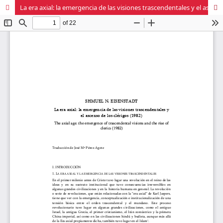
La era axial: la emergencia de las visiones trascendentales y el ascenso de los clérigos (1982)