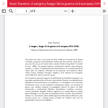
Enzo Traverso. A sangre y fuego: De la guerra civil europea (1914-1945)