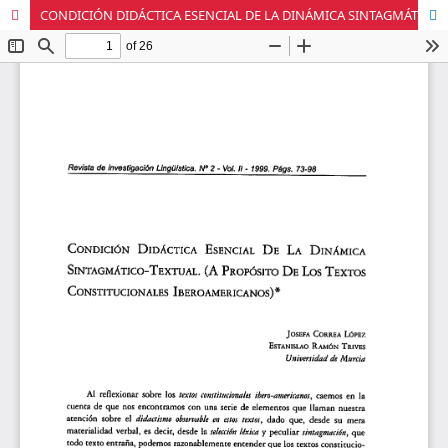
CONDICIÓN DIDÁCTICA ESENCIAL DE LA DINÁMICA SINTAGMÁTICO-TEXTUAL. (A PROPÓSITO DE LOS TEXTOS CONSTITUCIONALES IBEROAMERICANOS)