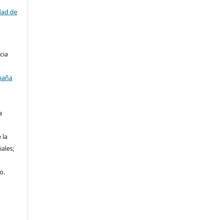
dad de
cia
paña
a
 la
iales;
o.