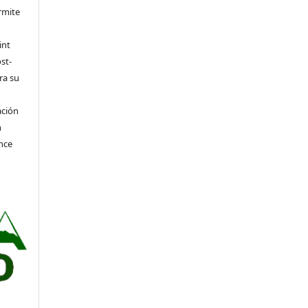
rmite
int
st-
ra su
ación
n
nce