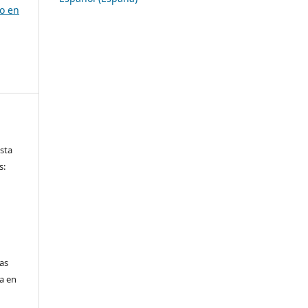
io en
ista
s:
las
da en