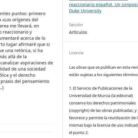
reaccionario español. Un simpos
Duke University
ientes puntos: primero
o «Los orígenes del
Sección
area me llevará, en
o reaccionario y
Artículos
umentaré acerca de lo
to lugar afirmaré que si
e una retórica, si ha
Licencia
más allá de la
canalizar aspiraciones de
Las obras que se publican en esta rev
alidad de una sociedad
están sujetas a los siguientes término
tólica y el derecho
la praxis del pensamiento
…)
1. El Servicio de Publicaciones de la
Universidad de Murcia (la editorial)
conserva los derechos patrimoniales
(copyright) de las obras publicadas, y
favorece y permite la reutilización de 
mismas bajo la licencia de uso indica
el punto 2.