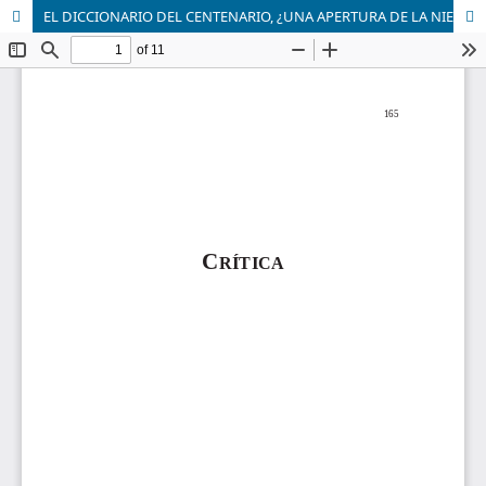
EL DICCIONARIO DEL CENTENARIO, ¿UNA APERTURA DE LA NIETZSCHE- FORSCHUNG A LA COMUNIDAD DE LAS CIENCIAS HUMANAS?