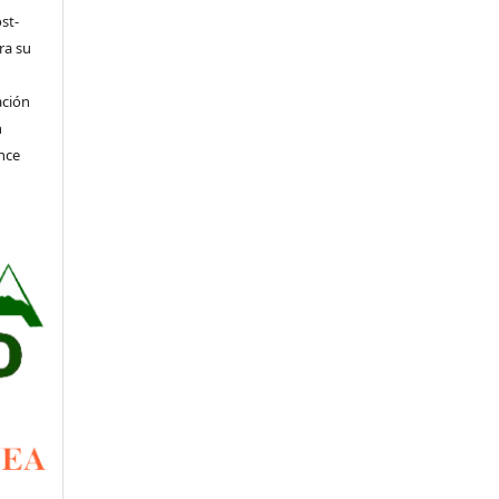
st-
ra su
ación
n
nce