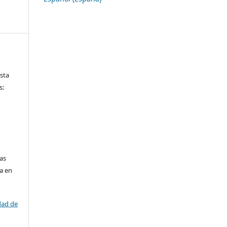
ista
s:
las
da en
dad de