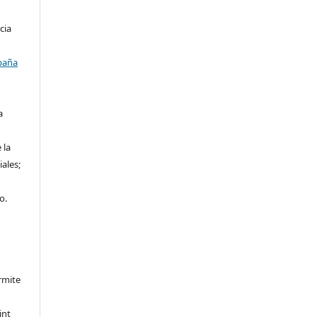
cia
paña
a
 la
iales;
o.
rmite
int