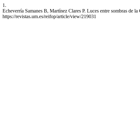
1.
Echeverría Samanes B, Martínez Clares P. Luces entre sombras de la O
https://revistas.um.es/reifop/article/view/219031