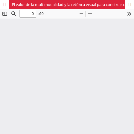
El valor de la multimodalidad y la retórica visual para construir conocimiento en torno a la inclusión en la formación inicial de docentes