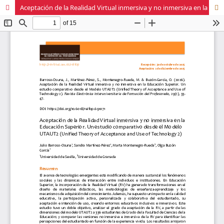
Aceptación de la Realidad Virtual inmersiva y no inmersiva en la Educación Superior. Un estudio comparativo desde el Modelo UTAUT2 (Unified Theory of Acceptance and Use of Technology 2)