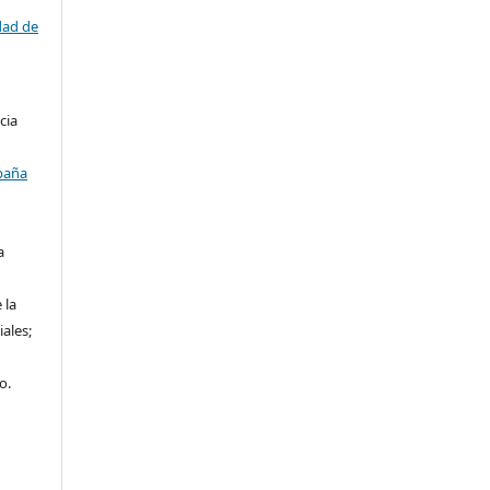
dad de
cia
paña
a
 la
iales;
o.