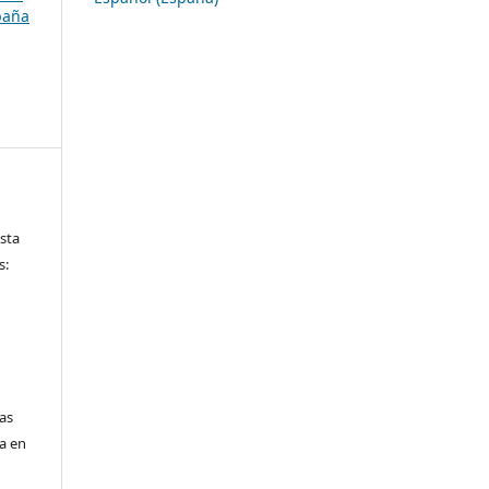
paña
ista
s:
las
da en