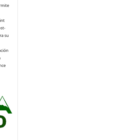
rmite
int
st-
ra su
ación
n
nce