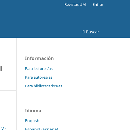
Revistas UM
Entrar
Buscar
Información
l
Para lectores/as
Para autores/as
Para bibliotecarios/as
Idioma
English
 V.-
Español (España)