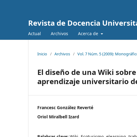
Revista de Docencia Universit
Actual
Archivos
Acerca de
Inicio
/
Archivos
/
Vol. 7 Núm. 5 (2009): Monográfico
El diseño de una Wiki sobr
aprendizaje universitario d
Francesc González Reverté
Oriol Miralbell Izard
Palabras clave:
Wiki, Ecoturismo, elearning, tra