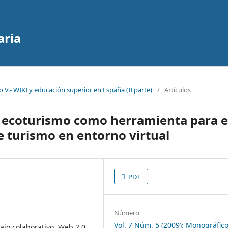
aria
 V.- WIKI y educación superior en España (II parte)
/
Artículos
e ecoturismo como herramienta para e
e turismo en entorno virtual
PDF
Número
Vol. 7 Núm. 5 (2009): Monográfico
bajo colaborativo, Web 2.0