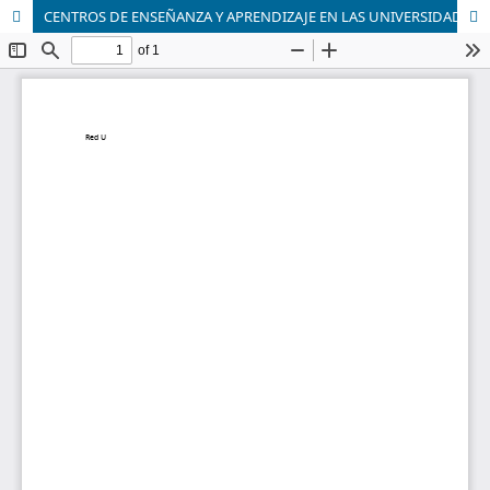
CENTROS DE ENSEÑANZA Y APRENDIZAJE EN LAS UNIVERSIDADES. ALGUNAS EXPERIENCIAS DE EEUU