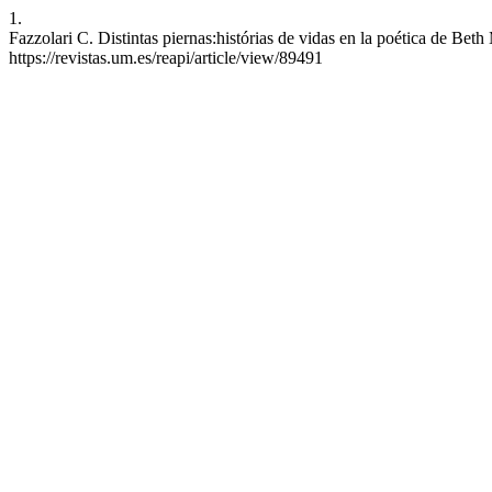
1.
Fazzolari C. Distintas piernas:histórias de vidas en la poética de Be
https://revistas.um.es/reapi/article/view/89491