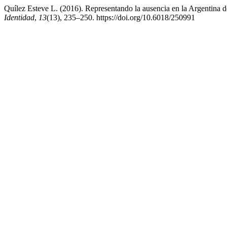
Quílez Esteve L. (2016). Representando la ausencia en la Argentina de
Identidad
,
13
(13), 235–250. https://doi.org/10.6018/250991