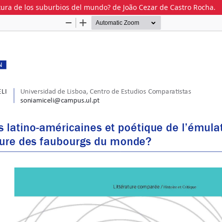
ratura de los suburbios del mundo? de João Cezar de Castro Rocha.