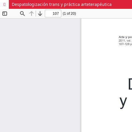
Despatologización trans y práctica arteterapéutica