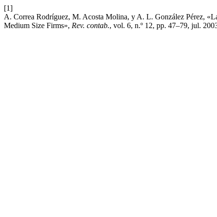
[1]
A. Correa Rodríguez, M. Acosta Molina, y A. L. González Pérez, «La
Medium Size Firms»,
Rev. contab.
, vol. 6, n.º 12, pp. 47–79, jul. 200