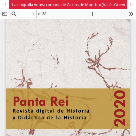
La epigrafía votiva romana de Caldas de Montbui (Vallés Oriental, Barcelona) (ss. I-II d. C.). Un ejemplo de promoción de las élites provinciales de la tarraconensis en centros de aguas minero- medicinales