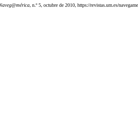
Naveg@mérica
, n.º 5, octubre de 2010, https://revistas.um.es/navegam