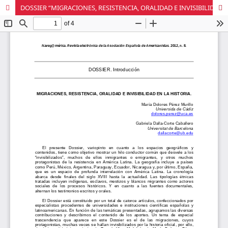
DOSSIER “MIGRACIONES, RESISTENCIA, ORALIDAD E INVISIBILIDAD EN LA HISTORIA”.