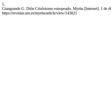
1.
Giangrande G. Dión Crisóstomo estropeado. Myrtia [Internet]. 1 de d
https://revistas.um.es/myrtia/article/view/143821