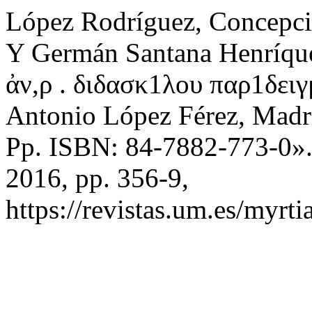
López Rodríguez, Concepc
Y Germán Santana Henríque
ἀν,ρ . διδασκ1λου παρ1δειγ
Antonio López Férez, Madri
Pp. ISBN: 84-7882-773-0»
2016, pp. 356-9,
https://revistas.um.es/myrti