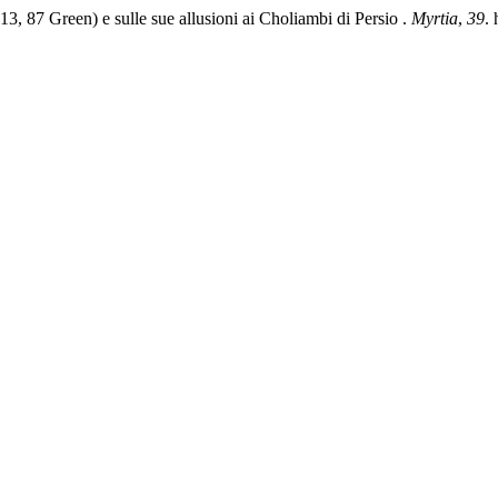
3, 87 Green) e sulle sue allusioni ai Choliambi di Persio .
Myrtia
,
39
.