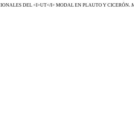
S FUNCIONALES DEL <I>UT</I> MODAL EN PLAUTO Y CICERÓN.
M