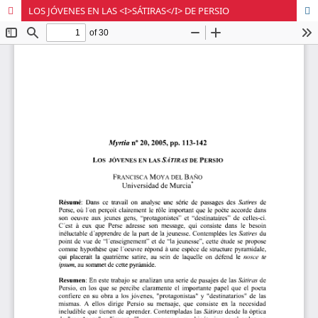
LOS JÓVENES EN LAS <I>SÁTIRAS</I> DE PERSIO