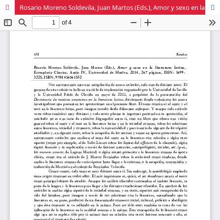
Rosario Moreno Soldevila, Juan Martos (Eds.), Amor y sexo en la literatura latina, Exemplaria Classica, Anejo IV, Universidad de Huelva, 2014, 267 páginas, ISSN: 1699- 3225, ISBN 9788416061532