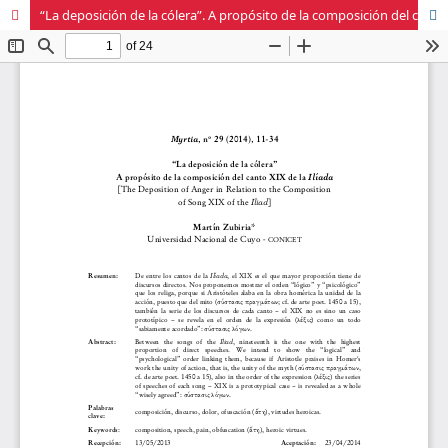
“La deposición de la cólera”. A propósito de la composición del canto XIX de la Ilíada