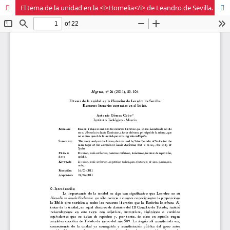
El tema de la unidad en la <i>Homelia</i> de Leandro de Sevilla. Recursos literarios centrados en el léxico