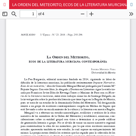
LA ORDEN DEL METEORITO, ECOS DE LA LITERATURA MURCIANA CONTEMPORÁNEA