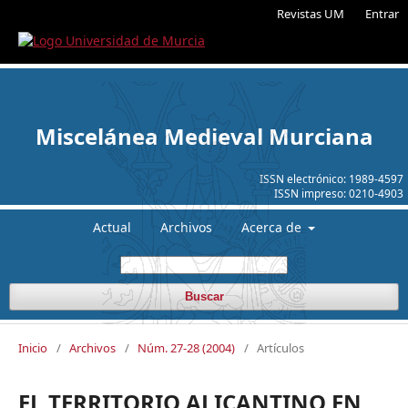
Revistas UM
Entrar
Miscelánea Medieval Murciana
ISSN electrónico:
1989-4597
ISSN impreso:
0210-4903
Actual
Archivos
Acerca de
Buscar
Inicio
/
Archivos
/
Núm. 27-28 (2004)
/
Artículos
EL TERRITORIO ALICANTINO EN