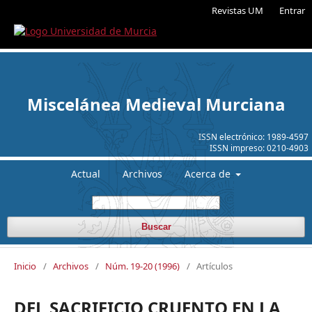
Revistas UM
Entrar
Miscelánea Medieval Murciana
ISSN electrónico:
1989-4597
ISSN impreso:
0210-4903
Actual
Archivos
Acerca de
Buscar
Inicio
/
Archivos
/
Núm. 19-20 (1996)
/
Artículos
DEL SACRIFICIO CRUENTO EN LA