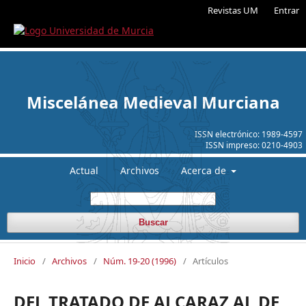
Revistas UM
Entrar
Miscelánea Medieval Murciana
ISSN electrónico:
1989-4597
ISSN impreso:
0210-4903
Actual
Archivos
Acerca de
Buscar
Inicio
/
Archivos
/
Núm. 19-20 (1996)
/
Artículos
DEL TRATADO DE ALCARAZ AL DE