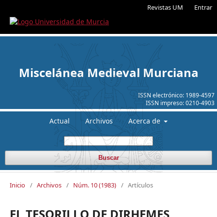
Revistas UM
Entrar
Miscelánea Medieval Murciana
ISSN electrónico:
1989-4597
ISSN impreso:
0210-4903
Actual
Archivos
Acerca de
Buscar
Inicio
/
Archivos
/
Núm. 10 (1983)
/
Artículos
EL TESORILLO DE DIRHEMES