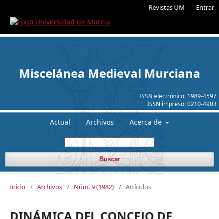
Revistas UM
Entrar
Miscelánea Medieval Murciana
ISSN electrónico:
1989-4597
ISSN impreso:
0210-4903
Actual
Archivos
Acerca de
Buscar
Inicio
/
Archivos
/
Núm. 9 (1982)
/
Artículos
DINÁMICA DEL CONCEJO DE