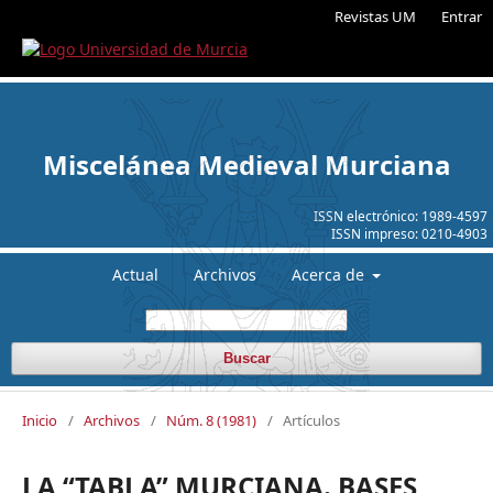
Revistas UM
Entrar
Miscelánea Medieval Murciana
ISSN electrónico:
1989-4597
ISSN impreso:
0210-4903
Actual
Archivos
Acerca de
Buscar
Inicio
/
Archivos
/
Núm. 8 (1981)
/
Artículos
LA “TABLA” MURCIANA. BASES