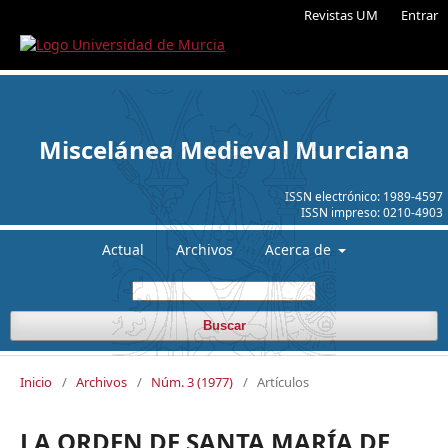
Revistas UM
Entrar
Miscelánea Medieval Murciana
ISSN electrónico:
1989-4597
ISSN impreso:
0210-4903
Actual
Archivos
Acerca de
Buscar
Inicio
/
Archivos
/
Núm. 3 (1977)
/
Artículos
LA ORDEN DE SANTA MARÍA DE