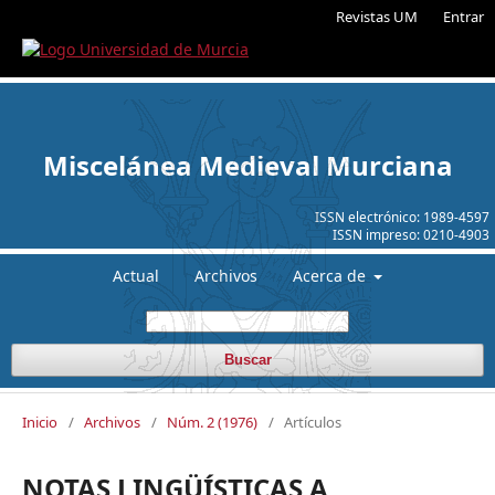
Revistas UM
Entrar
Miscelánea Medieval Murciana
ISSN electrónico:
1989-4597
ISSN impreso:
0210-4903
Actual
Archivos
Acerca de
Buscar
Inicio
/
Archivos
/
Núm. 2 (1976)
/
Artículos
NOTAS LINGÜÍSTICAS A